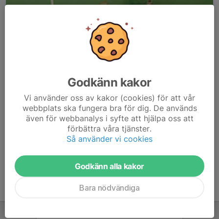
Godkänn kakor
Här hamnar automatiskt de senaste nyheterna på hemsidan. För
Vi använder oss av kakor (cookies) för att vår
att kunna börja administrera hemsidan loggar du in högst upp till
webbplats ska fungera bra för dig. De används
höger.
även för webbanalys i syfte att hjälpa oss att
förbättra våra tjänster.
/Svenskalag.se
Så använder vi cookies
Godkänn alla kakor
Bara nödvändiga