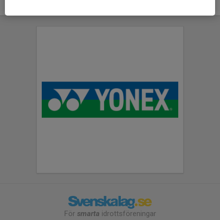
För
smarta
idrottsföreningar