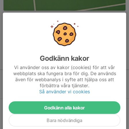
Här hamnar automatiskt de senaste nyheterna på hemsidan. För
att kunna börja administrera hemsidan loggar du in högst upp till
höger.
/Svenskalag.se
Godkänn kakor
Kommande aktiviteter
Vi använder oss av kakor (cookies) för att vår
webbplats ska fungera bra för dig. De används
även för webbanalys i syfte att hjälpa oss att
Inga aktiviteter inbokade
förbättra våra tjänster.
Så använder vi cookies
Godkänn alla kakor
Hela kalendern
Bara nödvändiga