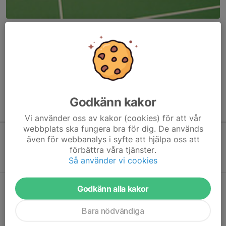
Här hamnar automatiskt de senaste nyheterna på hemsidan. För
att kunna börja administrera hemsidan loggar du in högst upp till
höger.
/Svenskalag.se
Godkänn kakor
Kommande aktiviteter
Vi använder oss av kakor (cookies) för att vår
webbplats ska fungera bra för dig. De används
även för webbanalys i syfte att hjälpa oss att
Inga aktiviteter inbokade
förbättra våra tjänster.
Så använder vi cookies
Godkänn alla kakor
Hela kalendern
Bara nödvändiga