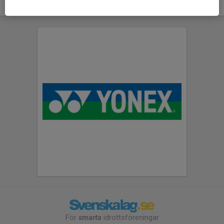
För
smarta
idrottsföreningar