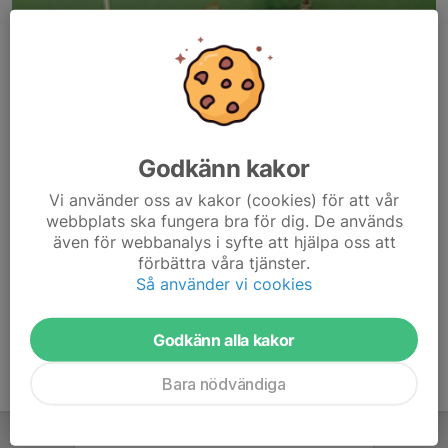
Godkänn kakor
Här hamnar automatiskt de senaste nyheterna på hemsidan. För
Vi använder oss av kakor (cookies) för att vår
att kunna börja administrera hemsidan loggar du in högst upp till
webbplats ska fungera bra för dig. De används
höger.
även för webbanalys i syfte att hjälpa oss att
förbättra våra tjänster.
/Svenskalag.se
Så använder vi cookies
Godkänn alla kakor
Bara nödvändiga