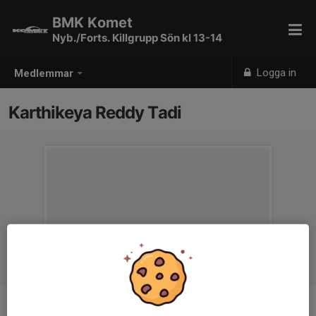
BMK Komet
Nyb./Forts. Killgrupp Sön kl 13-14
Logga in
Medlemmar
Karthikeya Reddy Tadi
Ålder
12 år