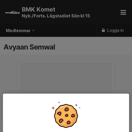
BMK Komet
Nyb./Forts. Lågstadiet Sön kl 15
Logga in
Medlemmar
Avyaan Semwal
Ålder
8 år