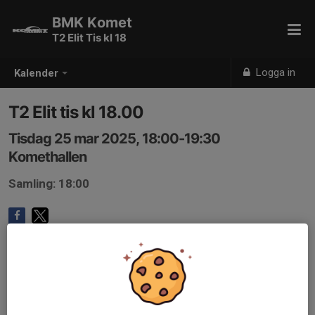
BMK Komet
T2 Elit Tis kl 18
Logga in
Kalender
T2 Elit tis kl 18.00
Tisdag 25 mar 2025, 18:00-19:30
Komethallen
Samling: 18:00