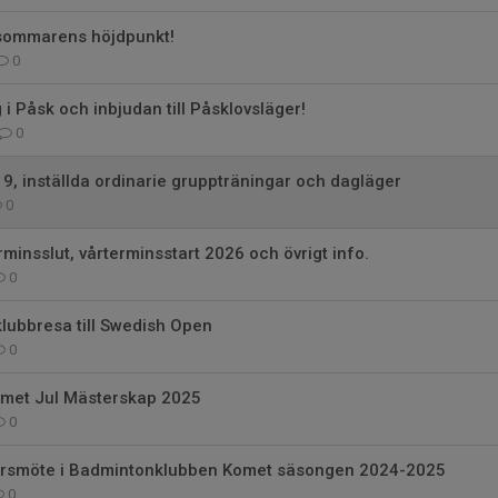
sommarens höjdpunkt!
0
g i Påsk och inbjudan till Påsklovsläger!
0
 9, inställda ordinarie gruppträningar och dagläger
0
rminsslut, vårterminsstart 2026 och övrigt info.
0
lubbresa till Swedish Open
0
Komet Jul Mästerskap 2025
0
 årsmöte i Badmintonklubben Komet säsongen 2024-2025
0