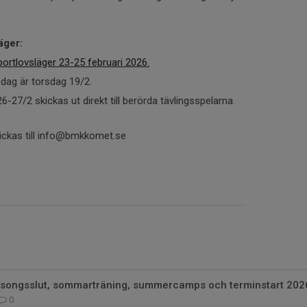
äger:
ortlovsläger 23-25 februari 2026.
dag är torsdag 19/2.
r 26-27/2 skickas ut direkt till berörda tävlingsspelarna.
kickas till info@bmkkomet.se
äsongsslut, sommarträning, summercamps och terminstart 202
0