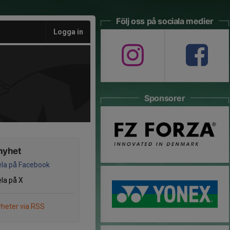
Följ oss på sociala medier
Logga in
Sponsorer
nyhet
la på Facebook
la på X
heter via RSS