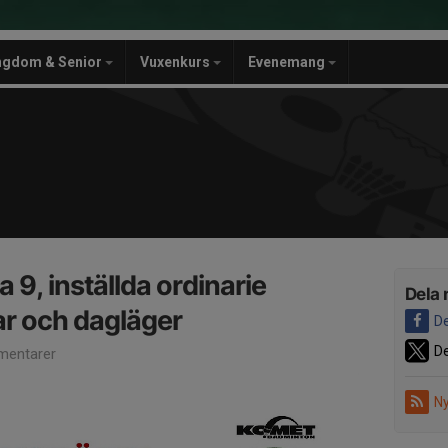
ngdom & Senior
Vuxenkurs
Evenemang
 9, inställda ordinarie
Dela 
r och dagläger
De
De
entarer
Ny