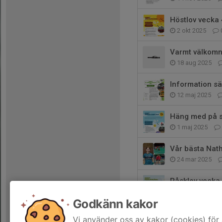
Höstlov vecka 4
2 okt 2025
Varmt välkomna 
18 aug 2025
Information sä
12 maj 2025
Häng med på 
1 maj 2025
Vår bästa Nath
24 mar 2025
Påsklov vecka 
23 mar 2025
Godkänn kakor
Medaljregn öve
Vi använder oss av kakor (cookies) för 