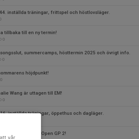
4. inställda träningar, frittspel och höstlovsläger.
0
tillbaka till en ny termin!
0
songsslut, summercamps, hösttermin 2025 och övrigt info.
0
sommarens höjdpunkt!
0
alie Wang är uttagen till EM!
0
16, inställda träningar, öppethus och dagläger.
0
r Kometare i Fyris Open GP 2!
att vår