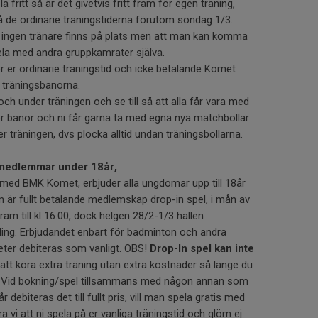
 fritt så är det givetvis fritt fram för egen träning,
å de ordinarie träningstiderna förutom söndag 1/3.
tt ingen tränare finns på plats men att man kan komma
pela med andra gruppkamrater själva.
er er ordinarie träningstid och icke betalande Komet
 träningsbanorna.
och under träningen och se till så att alla får vara med
ör banor och ni får gärna ta med egna nya matchbollar
ter träningen, dvs plocka alltid undan träningsbollarna.
 medlemmar under 18år,
med BMK Komet, erbjuder alla ungdomar upp till 18år
är fullt betalande medlemskap drop-in spel, i mån av
ram till kl 16.00, dock helgen 28/2-1/3 hallen
ng. Erbjudandet enbart för badminton och andra
teter debiteras som vanligt. OBS!
Drop-In spel kan inte
att köra extra träning utan extra kostnader så länge du
n. Vid bokning/spel tillsammans med någon annan som
 debiteras det till fullt pris, vill man spela gratis med
i att ni spela på er vanliga träningstid och glöm ej