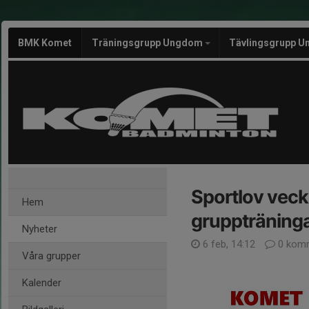
BMK Komet
Träningsgrupp Ungdom
Tävlingsgrupp U
Sportlov vecka
Hem
gruppträninga
Nyheter
6 feb, 14:12
0 komm
Våra grupper
Kalender