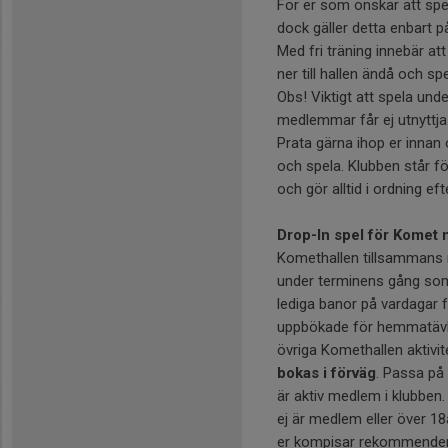
För er som önskar att spela
dock gäller detta enbart p
Med fri träning innebär a
ner till hallen ändå och s
Obs! Viktigt att spela und
medlemmar får ej utnyttja
Prata gärna ihop er innan 
och spela. Klubben står f
och gör alltid i ordning ef
Drop-In spel för Komet
Komethallen tillsammans 
under terminens gång som 
lediga banor på vardagar f
uppbökade för hemmatävli
övriga Komethallen aktivi
bokas i förväg
. Passa på 
är aktiv medlem i klubbe
ej är medlem eller över 18år
er kompisar rekommendera v