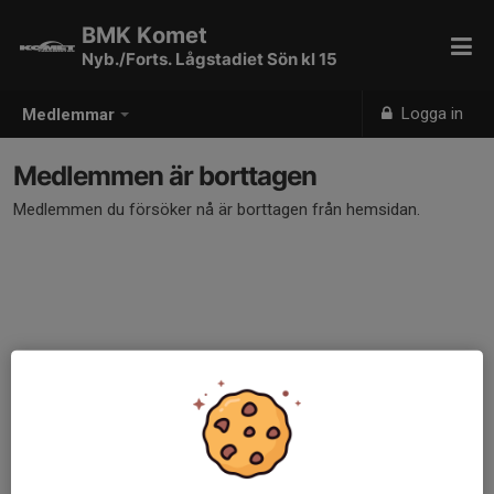
BMK Komet
Nyb./Forts. Lågstadiet Sön kl 15
Logga in
Medlemmar
Medlemmen är borttagen
Medlemmen du försöker nå är borttagen från hemsidan.