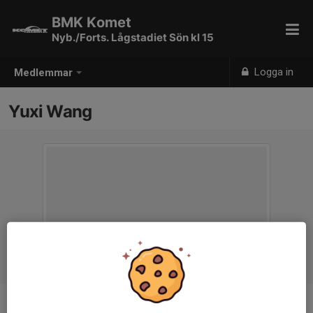
BMK Komet
Nyb./Forts. Lågstadiet Sön kl 15
Logga in
Medlemmar
Yuxi Wang
Ålder
9 år