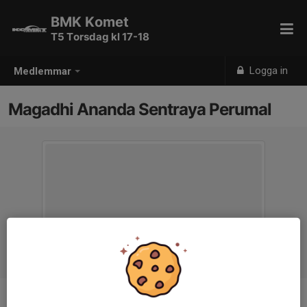
BMK Komet
T5 Torsdag kl 17-18
Logga in
Medlemmar
Magadhi Ananda Sentraya Perumal
Ålder
12 år