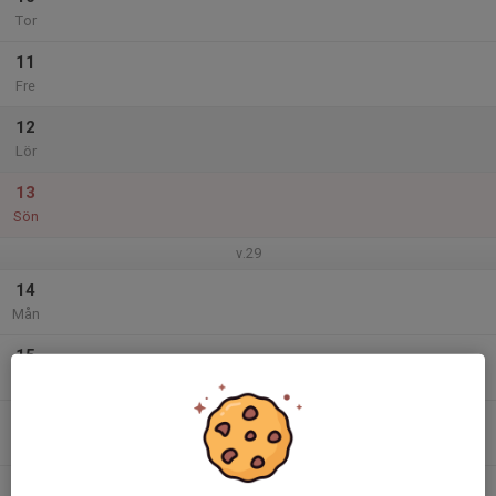
Tor
11
Fre
12
Lör
13
Sön
v.29
14
Mån
15
Tis
16
Ons
17