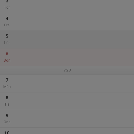
3
Tor
4
Fre
5
Lör
6
Sön
v.28
7
Mån
8
Tis
9
Ons
10