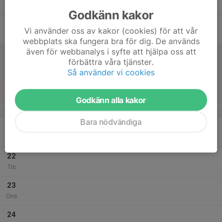
Tor
Godkänn kakor
18
Vi använder oss av kakor (cookies) för att vår
Fre
webbplats ska fungera bra för dig. De används
även för webbanalys i syfte att hjälpa oss att
19
förbättra våra tjänster.
Lör
Så använder vi cookies
20
Sön
Godkänn alla kakor
v.30
Bara nödvändiga
21
Mån
22
Tis
23
Ons
24