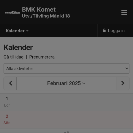
BMK Komet
Utv./Tävling Mån kl 18
Logga in
Kalender
Kalender
Gå till idag
|
Prenumerera
Februari 2025
1
Lör
2
Sön
v.6