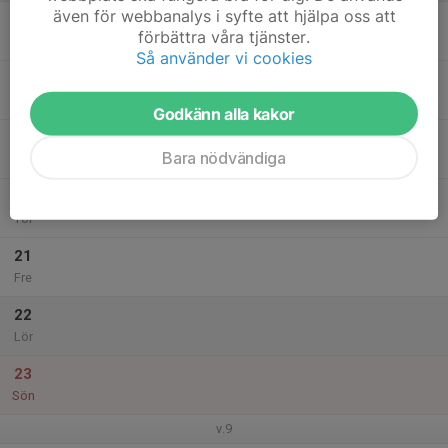
även för webbanalys i syfte att hjälpa oss att
17
18:00
Utv/tävling mån kl 18-19
förbättra våra tjänster.
19:00
Mån
Komethallen
Så använder vi cookies
18
Tis
Godkänn alla kakor
19
Bara nödvändiga
Ons
20
Tor
21
Fre
22
Lör
23
Sön
v.9