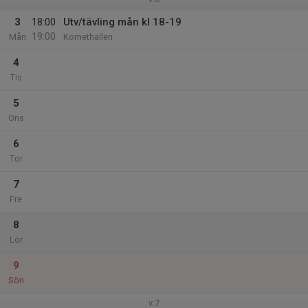
3
18:00
Utv/tävling mån kl 18-19
19:00
Mån
Komethallen
4
Tis
5
Ons
6
Tor
7
Fre
8
Lör
9
Sön
v.7