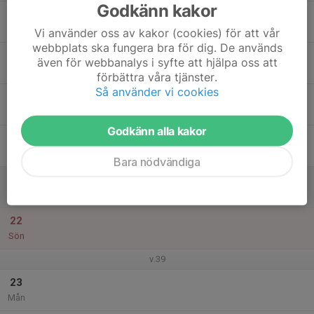
Godkänn kakor
17
Tis
Vi använder oss av kakor (cookies) för att vår
webbplats ska fungera bra för dig. De används
18
även för webbanalys i syfte att hjälpa oss att
Ons
förbättra våra tjänster.
Så använder vi cookies
19
17:00
Utv./Tävling tors kl 17
18:00
Tor
Komethallen
Godkänn alla kakor
20
Fre
Bara nödvändiga
21
Lör
22
Sön
v.39
23
Mån