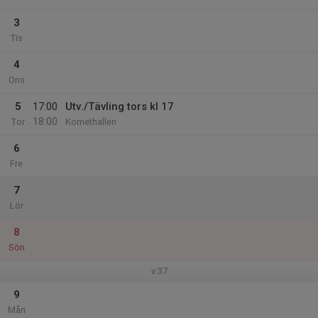
3
Tis
4
Ons
5
17:00
Utv./Tävling tors kl 17
18:00
Tor
Komethallen
6
Fre
7
Lör
8
Sön
v.37
9
Mån