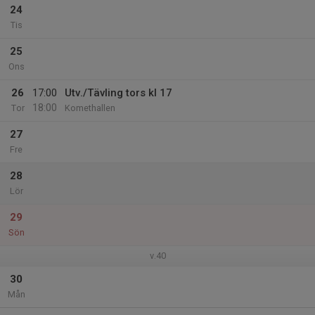
24
Tis
25
Ons
26
17:00
Utv./Tävling tors kl 17
18:00
Tor
Komethallen
27
Fre
28
Lör
29
Sön
v.40
30
Mån