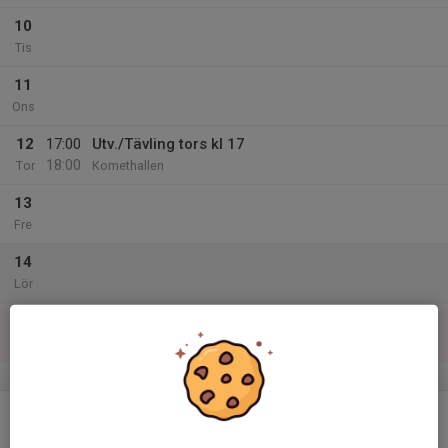
10
Tis
11
Ons
12
17:00
Utv./Tävling tors kl 17
18:00
Tor
Komethallen
13
Fre
14
Lör
15
Sön
v.38
16
Mån