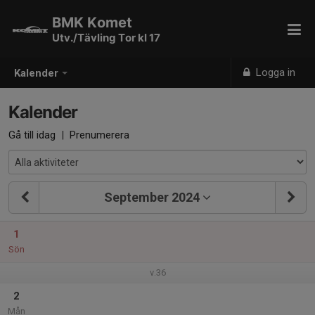
BMK Komet
Utv./Tävling Tor kl 17
Logga in
Kalender
Kalender
Gå till idag
|
Prenumerera
September 2024
1
Sön
v.36
2
Mån