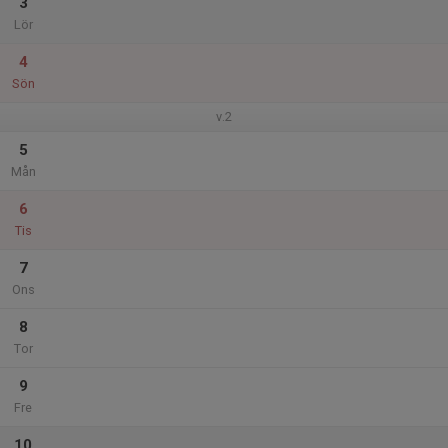
3
Lör
4
Sön
v.2
5
Mån
6
Tis
7
Ons
8
Tor
9
Fre
10