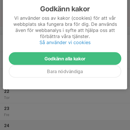
Lör
Godkänn kakor
18
Vi använder oss av kakor (cookies) för att vår
Sön
webbplats ska fungera bra för dig. De används
även för webbanalys i syfte att hjälpa oss att
v.4
förbättra våra tjänster.
19
Så använder vi cookies
Mån
20
Godkänn alla kakor
Tis
Bara nödvändiga
21
Ons
22
Tor
23
Fre
24