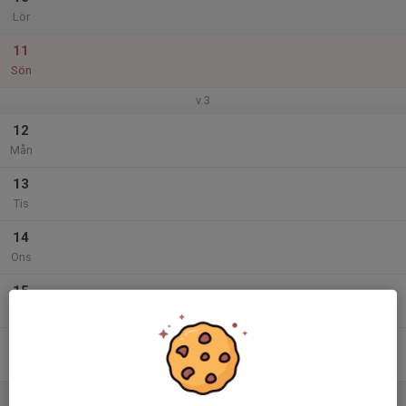
Lör
11
Sön
v.3
12
Mån
13
Tis
14
Ons
15
Tor
16
Fre
17