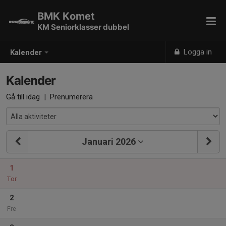
BMK Komet
KM Seniorklasser dubbel
Logga in
Kalender
Kalender
Gå till idag
|
Prenumerera
Januari 2026
1
Tor
2
Fre