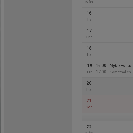
Mån
16
Tis
17
Ons
18
Tor
19
16:00
Nyb./Forts.
17:00
Fre
Komethallen
20
Lör
21
Sön
22