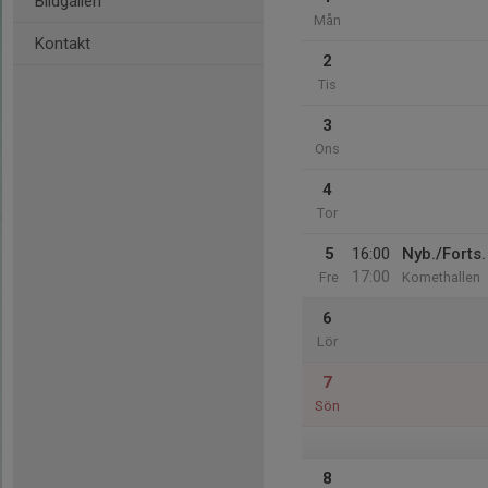
Bildgalleri
Mån
Kontakt
2
Tis
3
Ons
4
Tor
5
16:00
Nyb./Forts.
17:00
Fre
Komethallen
6
Lör
7
Sön
8