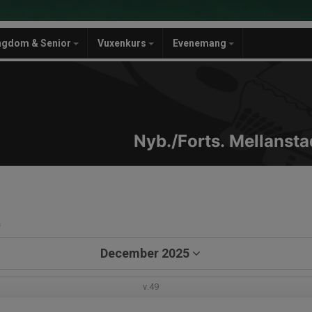
ngdom & Senior
Vuxenkurs
Evenemang
Nyb./Forts. Mellanstad
a
December 2025
v.49