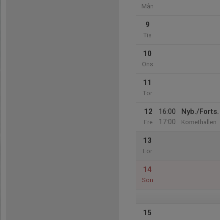
Mån
9
Tis
10
Ons
11
Tor
12
16:00
Nyb./Forts.
17:00
Fre
Komethallen
13
Lör
14
Sön
15