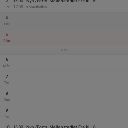
3
16:00
Nyb./Forts. Mellanstadiet Fre kl 16
17:00
Fre
Komethallen
4
Lör
5
Sön
v.41
6
Mån
7
Tis
8
Ons
9
Tor
10
16:00
Nyb./Forts. Mellanstadiet Fre kl 16