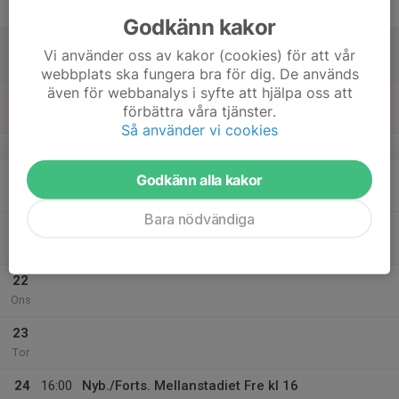
17:00
Fre
Komethallen
Godkänn kakor
18
Vi använder oss av kakor (cookies) för att vår
Lör
webbplats ska fungera bra för dig. De används
även för webbanalys i syfte att hjälpa oss att
19
förbättra våra tjänster.
Sön
Så använder vi cookies
v.43
20
Godkänn alla kakor
Mån
Bara nödvändiga
21
Tis
22
Ons
23
Tor
24
16:00
Nyb./Forts. Mellanstadiet Fre kl 16