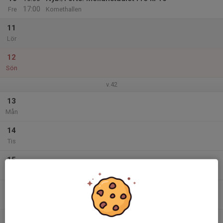
17:00
Fre
Komethallen
11
Lör
12
Sön
v.42
13
Mån
14
Tis
15
Ons
16
Tor
17
16:00
Nyb./Forts. Mellanstadiet Fre kl 16