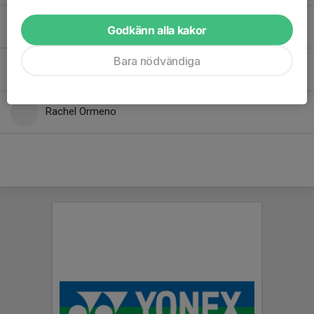
Nataliia Kupriichuk
Godkänn alla kakor
Bara nödvändiga
Nobel Wongwattanarat
Rachel Ormeno